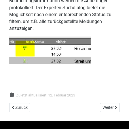
Bearbeitungsinformation werden die Änderungen
protokolliert. Der Experten-Suchdialog bietet die
Möglichkeit nach einem entsprechenden Status zu
filtern, um z.B. alle zurückgestellte Meldungen
anzuzeigen.
Zuletzt aktualisiert: 12. Februar 2023
Vorheriger Beitrag: newsLINE.cloud
Nächster Beitr
Zurück
Weiter