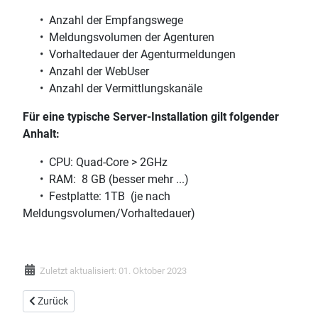
• Anzahl der Empfangswege
• Meldungsvolumen der Agenturen
• Vorhaltedauer der Agenturmeldungen
• Anzahl der WebUser
• Anzahl der Vermittlungskanäle
Für eine typische Server-Installation gilt folgender
Anhalt:
• CPU: Quad-Core > 2GHz
• RAM: 8 GB (besser mehr ...)
• Festplatte: 1TB (je nach
Meldungsvolumen/Vorhaltedauer)
Zuletzt aktualisiert: 01. Oktober 2023
Vorheriger Beitrag: Revision-List NL52
Zurück