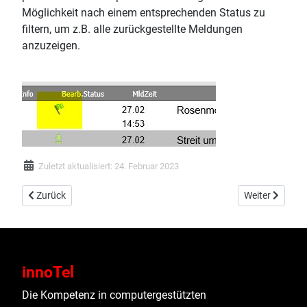
Möglichkeit nach einem entsprechenden Status zu
filtern, um z.B. alle zurückgestellte Meldungen
anzuzeigen.
Zuletzt aktualisiert: 24. Februar 2023
Vorheriger Beitrag: Bearbeitungsinformationen
Nächster Beitra
Zurück
Weiter
innoTel
Die Kompetenz in computergestützten